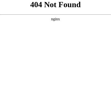
以下是围绕核心词“全集免费观看电视剧”撰写的三个原创SEO方
案，风格参考了您提供的案例，注重标题的吸引力、描述的完整
性与关键词的精准覆盖。 --- ### 方案一：主打“热播剧集”与“高
清无广告” **SEO标题：**
**Meta Description：** **Meta
Keywords：** --- ### 方案二：主打“全集资源”与“极速更新”
**SEO标题：**
**Meta Description：** **Meta Keywords：** ---
### 方案三：主打“沉浸式观影”与“多端同步” **SEO标题：**
**Meta Description：** **Meta Keywords：** --- 如果需要针对特
定剧集类型（如古装、悬疑、甜宠）或特定平台（如手机端、电
视端）进一步细化，也可以为您定制更精准的版本。